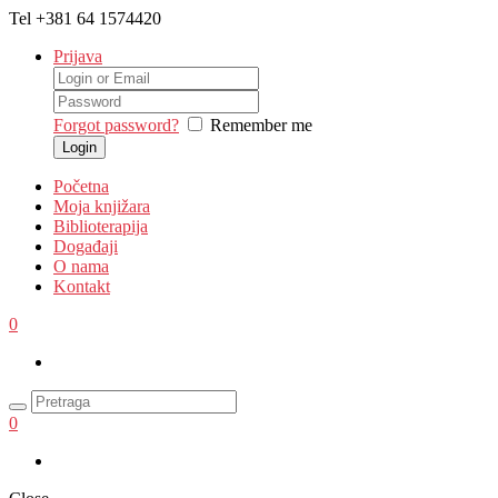
Tel
+381 64 1574420
Prijava
Forgot password?
Remember me
Početna
Moja knjižara
Biblioterapija
Događaji
O nama
Kontakt
0
0