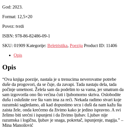
God: 2023.
Format: 12,5×20
Povez: tvrdi
ISBN: 978-86-82486-09-1
SKU:
01909
Kategorije:
Beletristika
,
Poezija
Product ID:
11406
Opis
Opis
“Ova knjiga poezije, nastala je u trenucima neverovatne potrebe
duše da progovori, da se čuje, da zavapi. Tada nastaju dela, tada
počinje umetnost. Želela sam da podelim to sa vama, jer smatram da
sam izgovorila ono što većina ćuti i ljubomorno skriva. Oslobodite
dušu i oslušnite sve šta vam ima za reći. Nekada radimo stvari koje
razumski sagledamo, ali kad dopustimo srcu i duši da nam kažu šta
zaista žele, onda krećemo da živimo kako je jedino ispravno. A svi
želimo biti srećni i ispunjeni i da živimo ljubav. Ljubav nije
razumska i logična, ljubav je snaga, pokretač, ispunjenje, magija.” –
Mina Manojlović