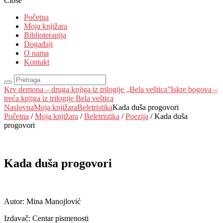
Close
Početna
Moja knjižara
Biblioterapija
Događaji
O nama
Kontakt
Krv demona – druga knjiga iz trilogije „Bela veštica”
Iskre bogova –
treća knjiga iz trilogije Bela veštica
Naslovna
Moja knjižara
Beletristika
Kada duša progovori
Početna
/
Moja knjižara
/
Beletristika
/
Poezija
/ Kada duša
progovori
Kada duša progovori
EUR
:
0 €
Autor: Mina Manojlović
Izdavač: Centar pismenosti