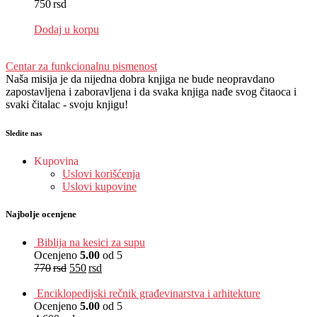
750
rsd
EUR
:
6 €
Dodaj u korpu
Centar za funkcionalnu pismenost
Naša misija je da nijedna dobra knjiga ne bude neopravdano
zapostavljena i zaboravljena i da svaka knjiga nađe svog čitaoca i
svaki čitalac - svoju knjigu!
Sledite nas
Kupovina
Uslovi korišćenja
Uslovi kupovine
Najbolje ocenjene
Biblija na kesici za supu
Ocenjeno
5.00
od 5
770
rsd
550
rsd
EUR
:
5 €
Enciklopedijski rečnik građevinarstva i arhitekture
Ocenjeno
5.00
od 5