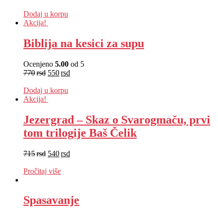
EUR
:
3 €
Dodaj u korpu
Akcija!
Biblija na kesici za supu
Ocenjeno
5.00
od 5
770
rsd
550
rsd
EUR
:
5 €
Dodaj u korpu
Akcija!
Jezergrad – Skaz o Svarogmaču, prvi
tom trilogije Baš Čelik
715
rsd
540
rsd
EUR
:
5 €
Pročitaj više
Spasavanje