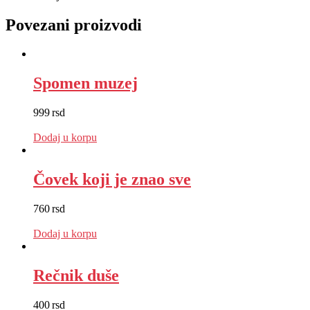
Povezani proizvodi
Spomen muzej
999
rsd
EUR
:
8 €
Dodaj u korpu
Čovek koji je znao sve
760
rsd
EUR
:
6 €
Dodaj u korpu
Rečnik duše
400
rsd