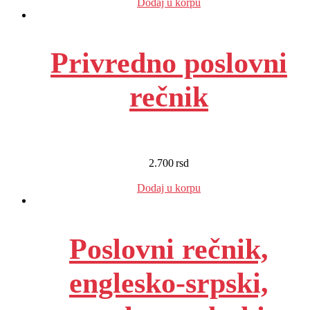
Dodaj u korpu
Privredno poslovni
rečnik
2.700
rsd
EUR
:
23 €
Dodaj u korpu
Poslovni rečnik,
englesko-srpski,