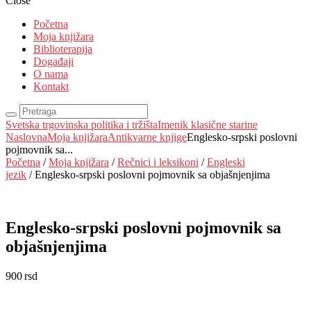
Close
Početna
Moja knjižara
Biblioterapija
Događaji
O nama
Kontakt
Svetska trgovinska politika i tržišta
Imenik klasične starine
Naslovna
Moja knjižara
Antikvarne knjige
Englesko-srpski poslovni
pojmovnik sa...
Početna
/
Moja knjižara
/
Rečnici i leksikoni
/
Engleski
jezik
/ Englesko-srpski poslovni pojmovnik sa objašnjenjima
Englesko-srpski poslovni pojmovnik sa
objašnjenjima
900
rsd
EUR
:
8 €