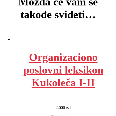
Možda će vam se
takođe svideti…
Organizaciono
poslovni leksikon
Kukoleča I-II
2.000
rsd
EUR
:
17 €