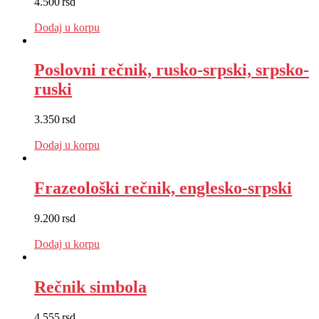
4.500
rsd
EUR
:
38 €
Dodaj u korpu
Poslovni rečnik, rusko-srpski, srpsko-
ruski
3.350
rsd
EUR
:
28 €
Dodaj u korpu
Frazeološki rečnik, englesko-srpski
9.200
rsd
EUR
:
78 €
Dodaj u korpu
Rečnik simbola
4.555
rsd