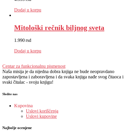
EUR
:
38 €
Dodaj u korpu
Mitološki rečnik biljnog sveta
1.990
rsd
EUR
:
17 €
Dodaj u korpu
Centar za funkcionalnu pismenost
Naša misija je da nijedna dobra knjiga ne bude neopravdano
zapostavljena i zaboravljena i da svaka knjiga nađe svog čitaoca i
svaki čitalac - svoju knjigu!
Sledite nas
Kupovina
Uslovi korišćenja
Uslovi kupovine
Najbolje ocenjene