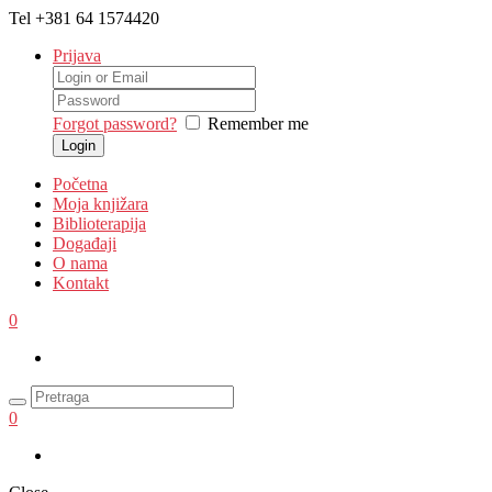
Tel
+381 64 1574420
Prijava
Forgot password?
Remember me
Početna
Moja knjižara
Biblioterapija
Događaji
O nama
Kontakt
0
0