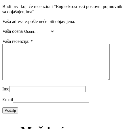
Budi prvi koji će recenzirati “Englesko-srpski poslovni pojmovnik
sa objašnjenjima”
Vaša adresa e-pošte neće biti objavljena.
Vaša ocena
Vaša recenzija:
*
Ime
Email