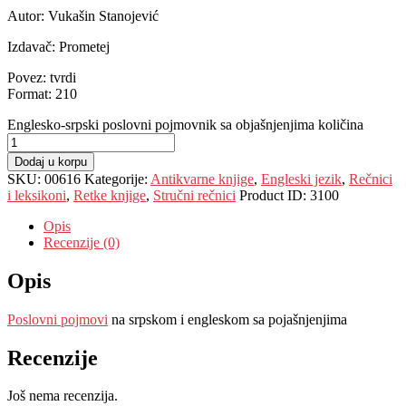
Autor: Vukašin Stanojević
Izdavač: Prometej
Povez: tvrdi
Format: 210
Englesko-srpski poslovni pojmovnik sa objašnjenjima količina
Dodaj u korpu
SKU:
00616
Kategorije:
Antikvarne knjige
,
Engleski jezik
,
Rečnici
i leksikoni
,
Retke knjige
,
Stručni rečnici
Product ID:
3100
Opis
Recenzije (0)
Opis
Poslovni pojmovi
na srpskom i engleskom sa pojašnjenjima
Recenzije
Još nema recenzija.