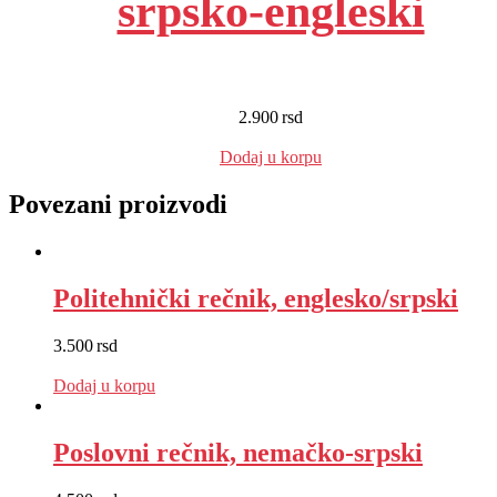
srpsko-engleski
2.900
rsd
EUR
:
24 €
Dodaj u korpu
Povezani proizvodi
Politehnički rečnik, englesko/srpski
3.500
rsd
EUR
:
30 €
Dodaj u korpu
Poslovni rečnik, nemačko-srpski