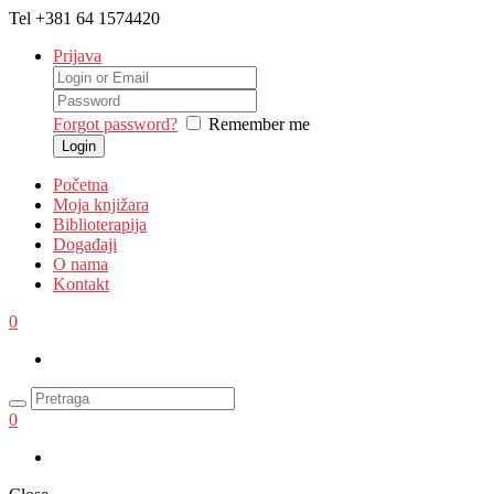
Tel
+381 64 1574420
Prijava
Forgot password?
Remember me
Početna
Moja knjižara
Biblioterapija
Događaji
O nama
Kontakt
0
0