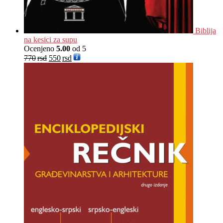
Biblija
na kesici za supu
Ocenjeno
5.00
od 5
770
rsd
550
rsd