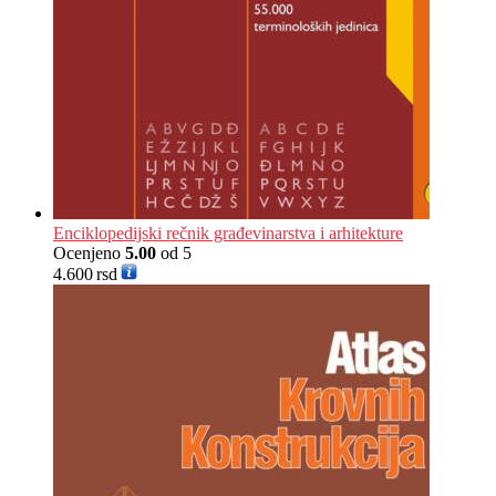
Enciklopedijski rečnik građevinarstva i arhitekture
Ocenjeno
5.00
od 5
4.600
rsd