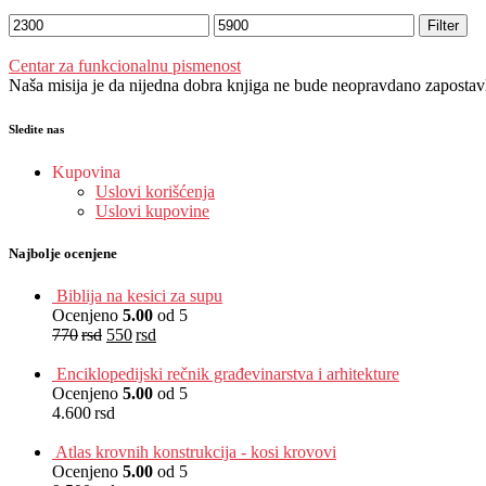
Filter
Centar za funkcionalnu pismenost
Naša misija je da nijedna dobra knjiga ne bude neopravdano zapostavlje
Sledite nas
Kupovina
Uslovi korišćenja
Uslovi kupovine
Najbolje ocenjene
Biblija na kesici za supu
Ocenjeno
5.00
od 5
770
rsd
550
rsd
EUR
:
5 €
Enciklopedijski rečnik građevinarstva i arhitekture
Ocenjeno
5.00
od 5
4.600
rsd
EUR
:
39 €
Atlas krovnih konstrukcija - kosi krovovi
Ocenjeno
5.00
od 5