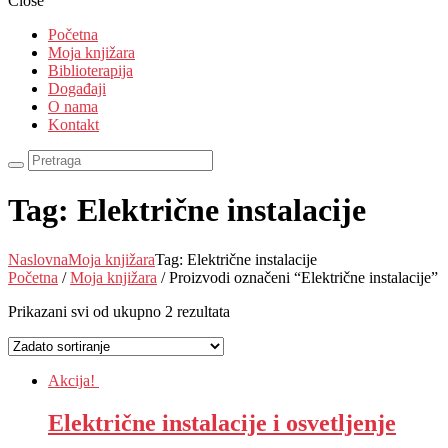
Close
Početna
Moja knjižara
Biblioterapija
Događaji
O nama
Kontakt
Tag: Električne instalacije
Naslovna
Moja knjižara
Tag: Električne instalacije
Početna
/
Moja knjižara
/ Proizvodi označeni “Električne instalacije”
Prikazani svi od ukupno 2 rezultata
Akcija!
Električne instalacije i osvetljenje