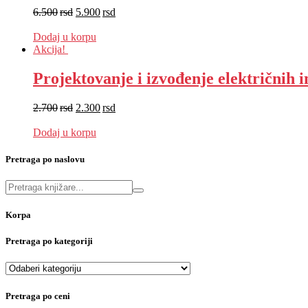
6.500
rsd
5.900
rsd
EUR
:
50 €
Dodaj u korpu
Akcija!
Projektovanje i izvođenje električnih i
2.700
rsd
2.300
rsd
EUR
:
19 €
Dodaj u korpu
Pretraga po naslovu
Korpa
Pretraga po kategoriji
Pretraga po ceni