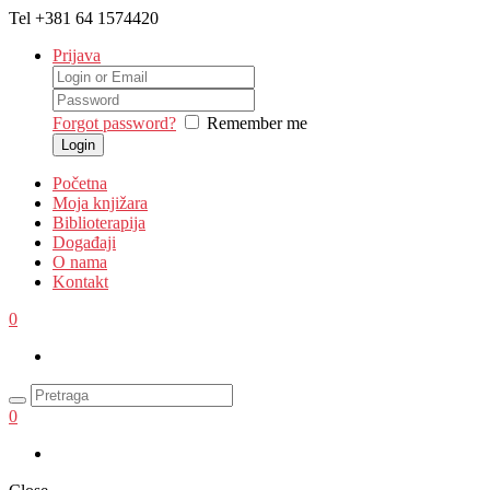
Tel
+381 64 1574420
Prijava
Forgot password?
Remember me
Početna
Moja knjižara
Biblioterapija
Događaji
O nama
Kontakt
0
0