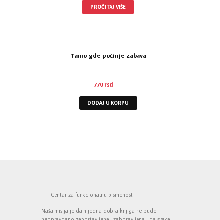
PROČITAJ VIŠE
Tamo gde počinje zabava
770
rsd
DODAJ U KORPU
Centar za funkcionalnu pismenost
Naša misija je da nijedna dobra knjiga ne bude
neopravdano zapostavljena i zaboravljena i da svaka