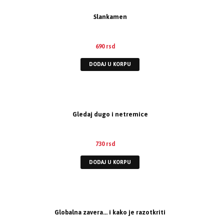
Slankamen
690
rsd
DODAJ U KORPU
Gledaj dugo i netremice
730
rsd
DODAJ U KORPU
Globalna zavera… i kako je razotkriti