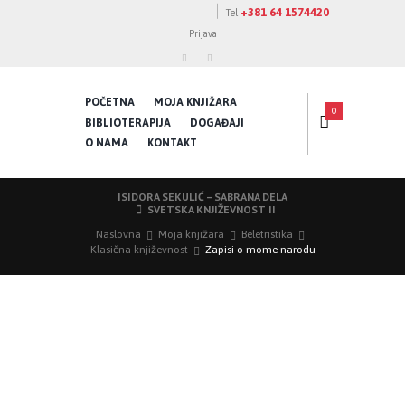
+381 64 1574420
Tel
Prijava
POČETNA
MOJA KNJIŽARA
0
BIBLIOTERAPIJA
DOGAĐAJI
O NAMA
KONTAKT
ISIDORA SEKULIĆ – SABRANA DELA
SVETSKA KNJIŽEVNOST II
Naslovna
Moja knjižara
Beletristika
Klasična književnost
Zapisi o mome narodu