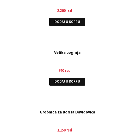
2.200
rsd
DODAJ U KORPU
Velika boginja
740
rsd
DODAJ U KORPU
Grobnica za Borisa Davidoviča
1.150
rsd