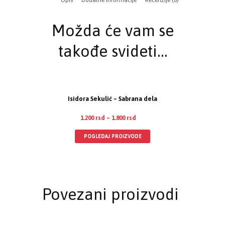
Opis
Dodatne informacije
Recenzije (0)
Možda će vam se
takođe svideti…
Isidora Sekulić – Sabrana dela
1.200
rsd
–
1.800
rsd
POGLEDAJ PROIZVODE
Povezani proizvodi