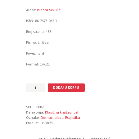
Autor:
Isidora Sekulić
ISBN: 86-7473-067-1
Broj strana: 488
Pismo: ćirilica
Povez: tvrd
Format: 14×21
Zapisi
DODAJ U KORPU
o
mome
narodu
SKU:
00887
količina
Kategorija:
Klasična književnost
Oznake:
Domaći pisac
,
Esejistika
Product ID:
3898