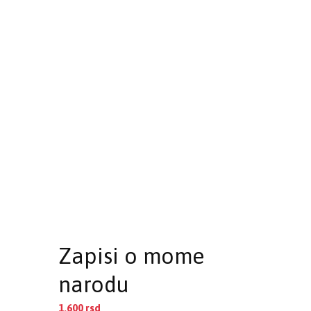
Zapisi o mome
narodu
1.600
rsd