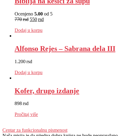
Biblija na kesici za supu
Ocenjeno
5.00
od 5
770
rsd
550
rsd
EUR
:
5 €
Dodaj u korpu
Alfonso Rejes – Sabrana dela III
1.200
rsd
EUR
:
10 €
Dodaj u korpu
Kofer, drugo izdanje
898
rsd
EUR
:
8 €
Pročitaj više
Centar za funkcionalnu pismenost
Naša misija je da nijedna dobra knjiga ne bude neopravdano