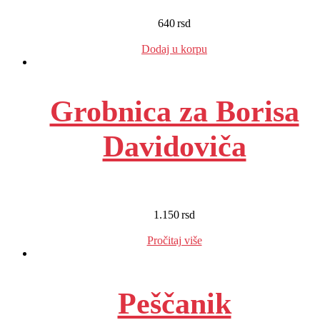
640
rsd
EUR
:
5 €
Dodaj u korpu
Grobnica za Borisa
Davidoviča
1.150
rsd
EUR
:
10 €
Pročitaj više
Peščanik