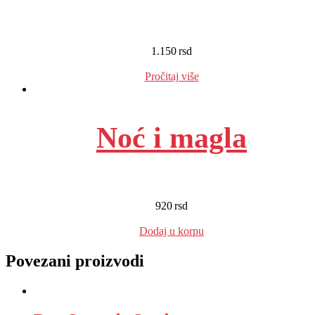
1.150
rsd
EUR
:
10 €
Pročitaj više
Noć i magla
920
rsd
EUR
:
8 €
Dodaj u korpu
Povezani proizvodi