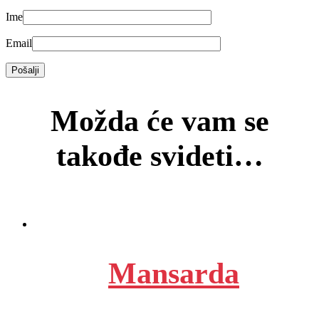
Ime
Email
Možda će vam se
takođe svideti…
Mansarda