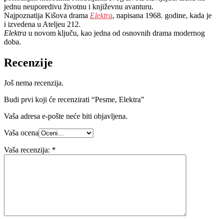
jednu neuporedivu životnu i književnu avanturu.
Najpoznatija Kišova drama
Elektra
, napisana 1968. godine, kada je
i izvedena u Ateljeu 212.
Elektra
u novom ključu, kao jedna od osnovnih drama modernog
doba.
Recenzije
Još nema recenzija.
Budi prvi koji će recenzirati “Pesme, Elektra”
Vaša adresa e-pošte neće biti objavljena.
Vaša ocena
Vaša recenzija:
*