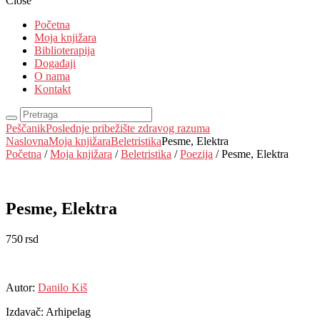
Close
Početna
Moja knjižara
Biblioterapija
Događaji
O nama
Kontakt
Peščanik
Poslednje pribežište zdravog razuma
Naslovna
Moja knjižara
Beletristika
Pesme, Elektra
Početna
/
Moja knjižara
/
Beletristika
/
Poezija
/ Pesme, Elektra
Pesme, Elektra
750
rsd
EUR
:
6 €
Autor:
Danilo Kiš
Izdavač: Arhipelag