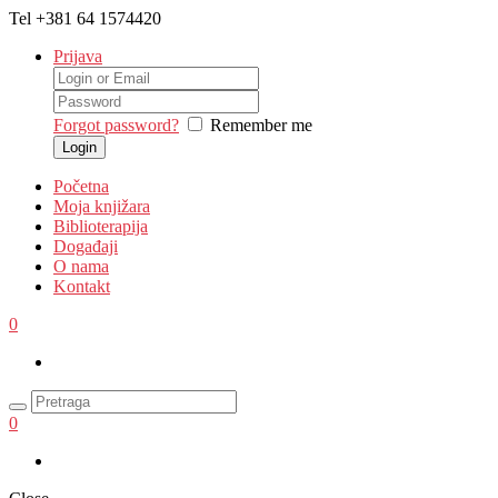
Tel
+381 64 1574420
Prijava
Forgot password?
Remember me
Početna
Moja knjižara
Biblioterapija
Događaji
O nama
Kontakt
0
0