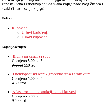
zapostavljena i zaboravljena i da svaka knjiga nađe svog čitaoca i
svaki čitalac - svoju knjigu!
Sledite nas
Kupovina
Uslovi korišćenja
Uslovi kupovine
Najbolje ocenjene
Biblija na kesici za supu
Ocenjeno
5.00
od 5
770
rsd
550
rsd
EUR
:
5 €
Enciklopedijski rečnik građevinarstva i arhitekture
Ocenjeno
5.00
od 5
4.600
rsd
EUR
:
39 €
Atlas krovnih konstrukcija - kosi krovovi
Ocenjeno
5.00
od 5
9.500
rsd
EUR
:
80 €