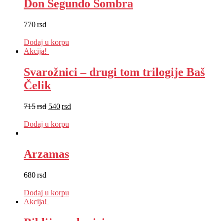
Don Segundo Sombra
770
rsd
EUR
:
7 €
Dodaj u korpu
Akcija!
Svarožnici – drugi tom trilogije Baš
Čelik
715
rsd
540
rsd
EUR
:
5 €
Dodaj u korpu
Arzamas
680
rsd
EUR
:
6 €
Dodaj u korpu
Akcija!