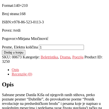
Format:
140×210
Broj strana:
168
ISBN:v
978-86-523-0113-3
Povez: t
vrdi
Pogovor:v
Mirjana Miočinović
Pesme, Elektra količina
Dodaj u korpu
SKU:
00673
Kategorije:
Beletristika
,
Drama
,
Poezija
Product ID:
3250
Opis
Recenzije (0)
Opis
Sabrane pesme Danila Kiša od njegovih ranih stihova, preko
poznate pesmer “Đubrište”, do provokativne poeme “Pesnik
revoluciuje na predsedničkom brodu” i pesama koje je napisao u
poslednjim mesecima i nedeljama svog života stavljajući tačku na