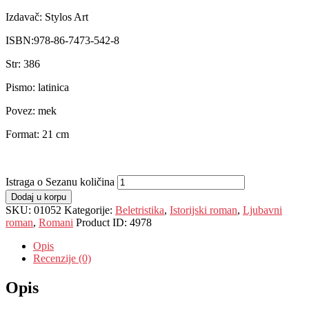
Izdavač: Stylos Art
ISBN:978-86-7473-542-8
Str: 386
Pismo: latinica
Povez: mek
Format: 21 cm
Istraga o Sezanu količina
Dodaj u korpu
SKU:
01052
Kategorije:
Beletristika
,
Istorijski roman
,
Ljubavni
roman
,
Romani
Product ID:
4978
Opis
Recenzije (0)
Opis