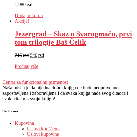
1.980
rsd
EUR
:
17 €
Dodaj u korpu
Akcija!
Jezergrad – Skaz o Svarogmaču, prvi
tom trilogije Baš Čelik
715
rsd
540
rsd
EUR
:
5 €
Pročitaj više
Centar za funkcionalnu pismenost
Naša misija je da nijedna dobra knjiga ne bude neopravdano
zapostavljena i zaboravljena i da svaka knjiga nađe svog čitaoca i
svaki čitalac - svoju knjigu!
Sledite nas
Kupovina
Uslovi korišćenja
Uslovi kupovine