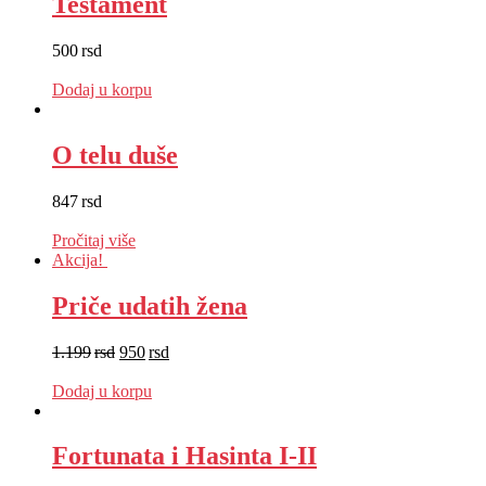
Testament
500
rsd
EUR
:
4 €
Dodaj u korpu
O telu duše
847
rsd
EUR
:
7 €
Pročitaj više
Akcija!
Priče udatih žena
1.199
rsd
950
rsd
EUR
:
8 €
Dodaj u korpu
Fortunata i Hasinta I-II