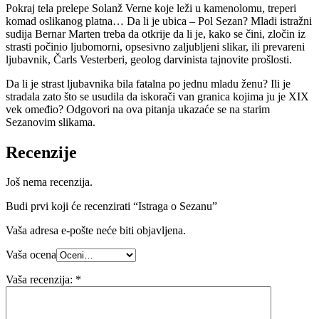
Pokraj tela prelepe Solanž Verne koje leži u kamenolomu, treperi
komad oslikanog platna… Da li je ubica – Pol Sezan? Mladi istražni
sudija Bernar Marten treba da otkrije da li je, kako se čini, zločin iz
strasti počinio ljubomorni, opsesivno zaljubljeni slikar, ili prevareni
ljubavnik, Čarls Vesterberi, geolog darvinista tajnovite prošlosti.
Da li je strast ljubavnika bila fatalna po jednu mladu ženu? Ili je
stradala zato što se usudila da iskorači van granica kojima ju je XIX
vek omeđio? Odgovori na ova pitanja ukazaće se na starim
Sezanovim slikama.
Recenzije
Još nema recenzija.
Budi prvi koji će recenzirati “Istraga o Sezanu”
Vaša adresa e-pošte neće biti objavljena.
Vaša ocena
Vaša recenzija:
*