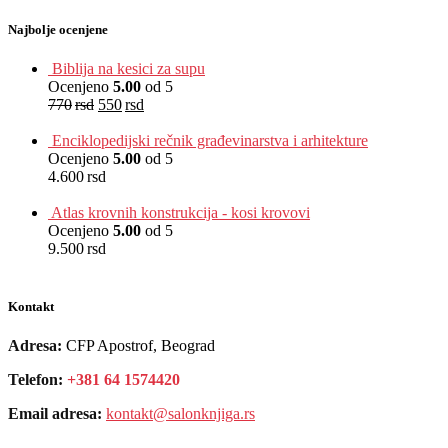
Najbolje ocenjene
Biblija na kesici za supu
Ocenjeno
5.00
od 5
770
rsd
550
rsd
EUR
:
5 €
Enciklopedijski rečnik građevinarstva i arhitekture
Ocenjeno
5.00
od 5
4.600
rsd
EUR
:
39 €
Atlas krovnih konstrukcija - kosi krovovi
Ocenjeno
5.00
od 5
9.500
rsd
EUR
:
80 €
Kontakt
Adresa:
CFP Apostrof, Beograd
Telefon:
+381 64 1574420
Email adresa:
kontakt@salonknjiga.rs