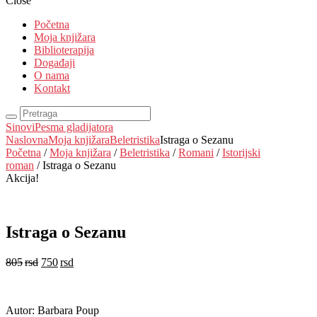
Close
Početna
Moja knjižara
Biblioterapija
Događaji
O nama
Kontakt
Sinovi
Pesma gladijatora
Naslovna
Moja knjižara
Beletristika
Istraga o Sezanu
Početna
/
Moja knjižara
/
Beletristika
/
Romani
/
Istorijski
roman
/ Istraga o Sezanu
Akcija!
Istraga o Sezanu
805
rsd
750
rsd
EUR
:
6 €
Autor: Barbara Poup