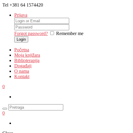
Tel
+381 64 1574420
Prijava
Forgot password?
Remember me
Početna
Moja knjižara
Biblioterapija
Događaji
O nama
Kontakt
0
0