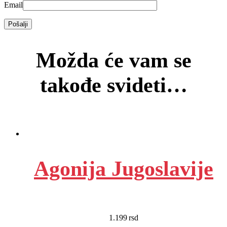
Email
Možda će vam se
takođe svideti…
Agonija Jugoslavije
1.199
rsd
EUR
:
10 €