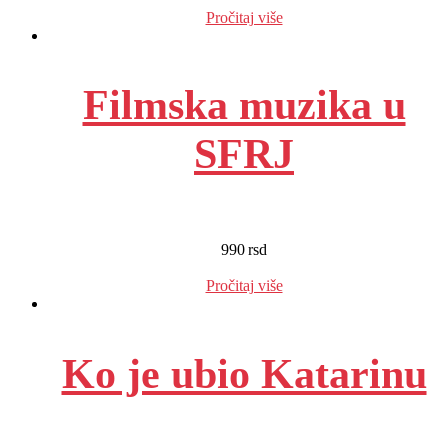
Pročitaj više
Filmska muzika u
SFRJ
990
rsd
EUR
:
8 €
Pročitaj više
Ko je ubio Katarinu