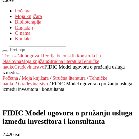
Close
Početna
Moja knjižara
Biblioterapija
Događaji
O nama
Kontakt
Troja – štit bogova I
Teorija betonskih konstrukcija
Naslovna
Moja knjižara
Stručna literatura
Tehničke
nauke
Građevinarstvo
FIDIC Model ugovora o pružanju usluga
između...
Početna
/
Moja knjižara
/
Stručna literatura
/
Tehničke
nauke
/
Građevinarstvo
/ FIDIC Model ugovora o pružanju usluga
između investitora i konsultanta
FIDIC Model ugovora o pružanju usluga
između investitora i konsultanta
2.420
rsd