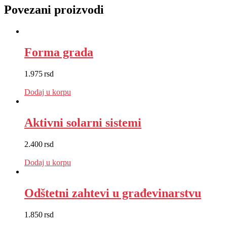
Povezani proizvodi
Forma grada
1.975
rsd
EUR
:
17 €
Dodaj u korpu
Aktivni solarni sistemi
2.400
rsd
EUR
:
20 €
Dodaj u korpu
Odštetni zahtevi u građevinarstvu
1.850
rsd
EUR
:
16 €