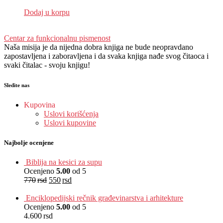
EUR
:
24 €
Dodaj u korpu
Centar za funkcionalnu pismenost
Naša misija je da nijedna dobra knjiga ne bude neopravdano
zapostavljena i zaboravljena i da svaka knjiga nađe svog čitaoca i
svaki čitalac - svoju knjigu!
Sledite nas
Kupovina
Uslovi korišćenja
Uslovi kupovine
Najbolje ocenjene
Biblija na kesici za supu
Ocenjeno
5.00
od 5
770
rsd
550
rsd
EUR
:
5 €
Enciklopedijski rečnik građevinarstva i arhitekture
Ocenjeno
5.00
od 5
4.600
rsd