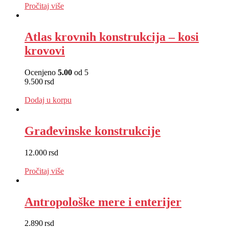
Pročitaj više
Atlas krovnih konstrukcija – kosi
krovovi
Ocenjeno
5.00
od 5
9.500
rsd
EUR
:
80 €
Dodaj u korpu
Građevinske konstrukcije
12.000
rsd
EUR
:
101 €
Pročitaj više
Antropološke mere i enterijer
2.890
rsd