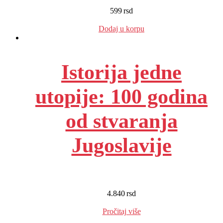
599
rsd
EUR
:
5 €
Dodaj u korpu
Istorija jedne
utopije: 100 godina
od stvaranja
Jugoslavije
4.840
rsd
EUR
:
41 €
Pročitaj više