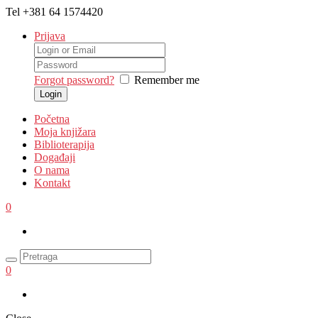
Tel
+381 64 1574420
Prijava
Forgot password?
Remember me
Početna
Moja knjižara
Biblioterapija
Događaji
O nama
Kontakt
0
0