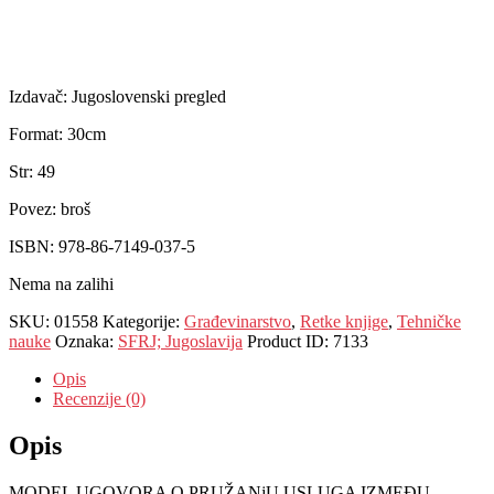
EUR
:
20 €
Izdavač: Jugoslovenski pregled
Format: 30cm
Str: 49
Povez: broš
ISBN: 978-86-7149-037-5
Nema na zalihi
SKU:
01558
Kategorije:
Građevinarstvo
,
Retke knjige
,
Tehničke
nauke
Oznaka:
SFRJ; Jugoslavija
Product ID:
7133
Opis
Recenzije (0)
Opis
MODEL UGOVORA O PRUŽANjU USLUGA IZMEĐU