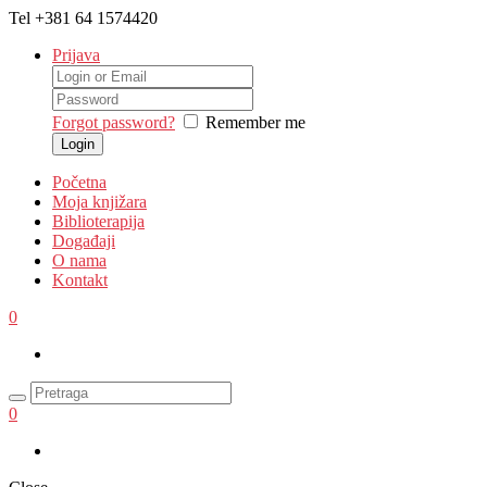
Tel
+381 64 1574420
Prijava
Forgot password?
Remember me
Početna
Moja knjižara
Biblioterapija
Događaji
O nama
Kontakt
0
0