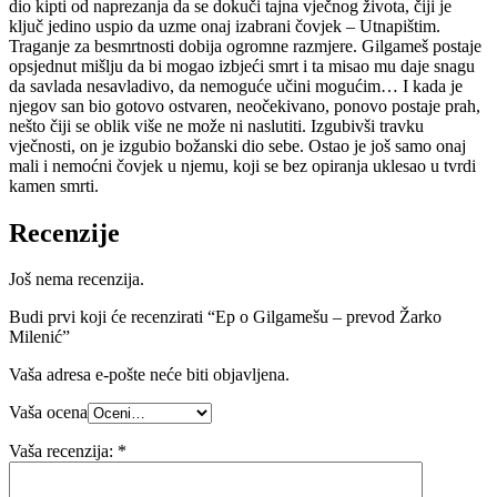
dio kipti od naprezanja da se dokuči tajna vječnog života, čiji je
ključ jedino uspio da uzme onaj izabrani čovjek – Utnapištim.
Traganje za besmrtnosti dobija ogromne razmjere. Gilgameš postaje
opsjednut mišlju da bi mogao izbjeći smrt i ta misao mu daje snagu
da savlada nesavladivo, da nemoguće učini mogućim… I kada je
njegov san bio gotovo ostvaren, neočekivano, ponovo postaje prah,
nešto čiji se oblik više ne može ni naslutiti. Izgubivši travku
vječnosti, on je izgubio božanski dio sebe. Ostao je još samo onaj
mali i nemoćni čovjek u njemu, koji se bez opiranja uklesao u tvrdi
kamen smrti.
Recenzije
Još nema recenzija.
Budi prvi koji će recenzirati “Ep o Gilgamešu – prevod Žarko
Milenić”
Vaša adresa e-pošte neće biti objavljena.
Vaša ocena
Vaša recenzija:
*