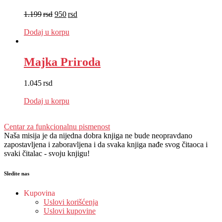
1.199
rsd
950
rsd
EUR
:
8 €
Dodaj u korpu
Majka Priroda
1.045
rsd
EUR
:
9 €
Dodaj u korpu
Centar za funkcionalnu pismenost
Naša misija je da nijedna dobra knjiga ne bude neopravdano
zapostavljena i zaboravljena i da svaka knjiga nađe svog čitaoca i
svaki čitalac - svoju knjigu!
Sledite nas
Kupovina
Uslovi korišćenja
Uslovi kupovine