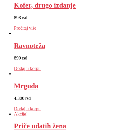
Kofer, drugo izdanje
898
rsd
EUR
:
8 €
Pročitaj više
Ravnoteža
890
rsd
EUR
:
8 €
Dodaj u korpu
Mrguda
4.300
rsd
EUR
:
36 €
Dodaj u korpu
Akcija!
Priče udatih žena