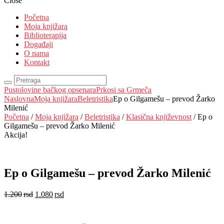
Close
Početna
Moja knjižara
Biblioterapija
Događaji
O nama
Kontakt
Pustolovine bačkog opsenara
Prkosi sa Grmeča
Naslovna
Moja knjižara
Beletristika
Ep o Gilgamešu – prevod Žarko
Milenić
Početna
/
Moja knjižara
/
Beletristika
/
Klasična književnost
/ Ep o
Gilgamešu – prevod Žarko Milenić
Akcija!
Ep o Gilgamešu – prevod Žarko Milenić
1.200
rsd
1.080
rsd
EUR
:
9 €