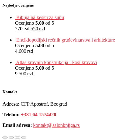
Najbolje ocenjene
Biblija na kesici za supu
Ocenjeno
5.00
od 5
770
rsd
550
rsd
EUR
:
5 €
Enciklopedijski rečnik građevinarstva i arhitekture
Ocenjeno
5.00
od 5
4.600
rsd
EUR
:
39 €
Atlas krovnih konstrukcija - kosi krovovi
Ocenjeno
5.00
od 5
9.500
rsd
EUR
:
80 €
Kontakt
Adresa:
CFP Apostrof, Beograd
Telefon:
+381 64 1574420
Email adresa:
kontakt@salonknjiga.rs