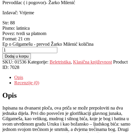
Prevodilac ( i pogovor)- Žarko Milenić
Izdavač: Vrijeme
Str: 88
Pismo: latinica
Povez: tvrdi sa platnom
Format: 21 cm
Ep o Gilgamešu - prevod Žarko Milenić količina
Dodaj u korpu
SKU:
01536
Kategorije:
Beletristika
,
Klasična književnost
Product
ID:
7028
Opis
Recenzije (0)
Opis
Ispisana na dvanaest ploča, ova priča se može prepoloviti na dva
jednaka dijela. Prvi dio posvećen je glorifikaciji glavnog junaka,
Gilgameša, kao velikog, mudrog i silnog bića, koje je bog i batina u
svom utvrđenom gradu Uruku i kao božansko – ljudskog bića: samo
jednom svojom trećinom je smrtnik, a dvjema trećinama bog. Drugi