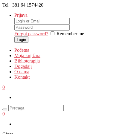
Tel
+381 64 1574420
Prijava
Forgot password?
Remember me
Početna
Moja knjižara
Biblioterapija
Događaji
O nama
Kontakt
0
0