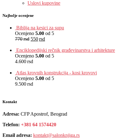
Uslovi kupovine
Najbolje ocenjene
Biblija na kesici za supu
Ocenjeno
5.00
od 5
770
rsd
550
rsd
EUR
:
5 €
Enciklopedijski rečnik građevinarstva i arhitekture
Ocenjeno
5.00
od 5
4.600
rsd
EUR
:
39 €
Atlas krovnih konstrukcija - kosi krovovi
Ocenjeno
5.00
od 5
9.500
rsd
EUR
:
80 €
Kontakt
Adresa:
CFP Apostrof, Beograd
Telefon:
+381 64 1574420
Email adresa:
kontakt@salonknjiga.rs