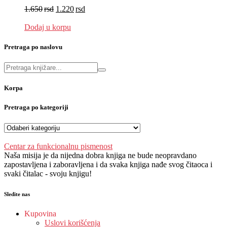
1.650
rsd
1.220
rsd
EUR
:
10 €
Dodaj u korpu
Pretraga po naslovu
Korpa
Pretraga po kategoriji
Centar za funkcionalnu pismenost
Naša misija je da nijedna dobra knjiga ne bude neopravdano
zapostavljena i zaboravljena i da svaka knjiga nađe svog čitaoca i
svaki čitalac - svoju knjigu!
Sledite nas
Kupovina
Uslovi korišćenja