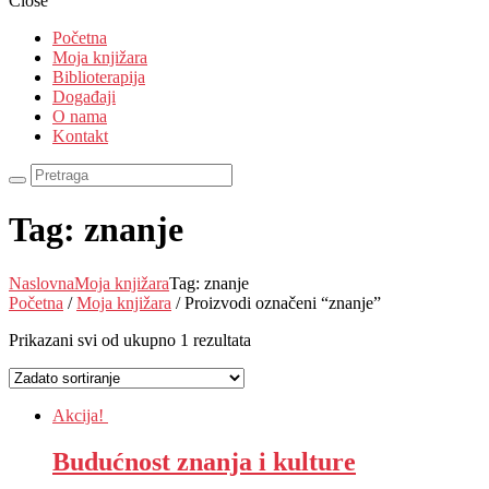
Close
Početna
Moja knjižara
Biblioterapija
Događaji
O nama
Kontakt
Tag: znanje
Naslovna
Moja knjižara
Tag: znanje
Početna
/
Moja knjižara
/ Proizvodi označeni “znanje”
Prikazani svi od ukupno 1 rezultata
Akcija!
Budućnost znanja i kulture