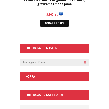
Požarevački mir 1718. godine na kartama,
gravirama i medaljama
3.300
rsd
DODAJ U KORPU
PRETRAGA PO NASLOVU
KORPA
PRETRAGA PO KATEGORIJI