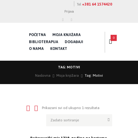
+381 64 1574420
Tel
Prijava
POČETNA
MOJA KNJIŽARA
0
BIBLIOTERAPIJA
DOGAĐAJI
O NAMA
KONTAKT
TAG: MOTIVI
Naslovna
Moja knjižara
Tag: Motivi
Prikazani svi od ukupno 1 rezultata