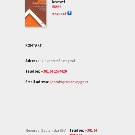
krovovi
Ocenjeno
9.500
rsd
5.00
od 5
KONTAKT
Adresa:
CFP Apostrof, Beograd
Telefon:
+381 64 1574420
Email adresa:
kontakt@salonknjiga.rs
Beograd, Zaplanjska 86V
Telefon:
+381 64