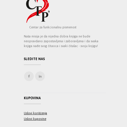
Centar za funkcionalnu pismenost
Naša misija je da nijedna dobra knjiga ne bude
neopravdano zapostavljena i zaboravljena i da svaka
knjiga nađe svog čitaoca i svaki čitalac - svoju knjigu!
SLEDITE NAS
KUPOVINA
Uslovi korišćenja
Uslovi kupovine